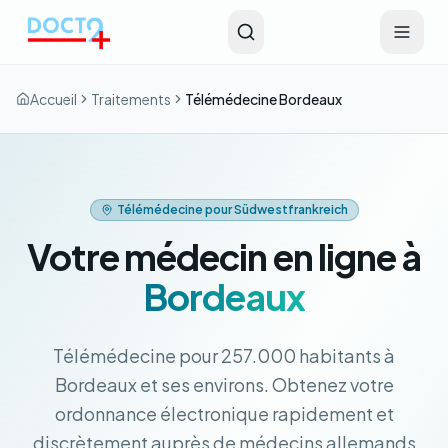
Aller au contenu principal
Accueil
Traitements
Télémédecine Bordeaux
Télémédecine pour Südwestfrankreich
Votre médecin en ligne à
Bordeaux
Télémédecine pour 257.000 habitants à
Bordeaux et ses environs. Obtenez votre
ordonnance électronique rapidement et
discrètement auprès de médecins allemands