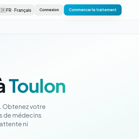
🇷 FR · Français
Connexion
Commencer le traitement
à
Toulon
. Obtenez votre
s de médecins
attente ni