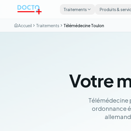
Aller au contenu principal
Traitements
Produits & servi
Accueil
Traitements
Télémédecine Toulon
Votre m
Télémédecine p
ordonnance é
allemands