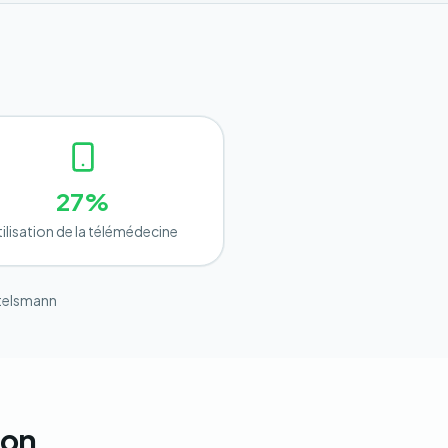
27%
tilisation de la télémédecine
rtelsmann
lon