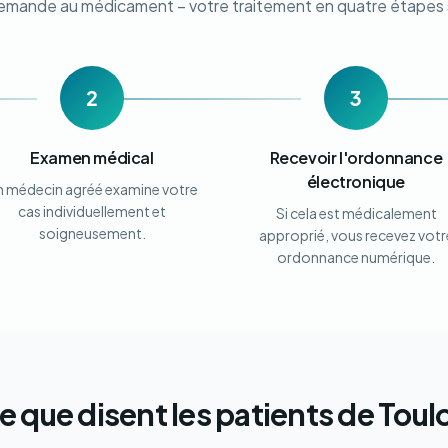
demande au médicament – votre traitement en quatre étapes 
2
3
Examen médical
Recevoir l'ordonnance
électronique
n médecin agréé examine votre
cas individuellement et
Si cela est médicalement
soigneusement.
approprié, vous recevez votr
ordonnance numérique.
e que disent les patients de Toul