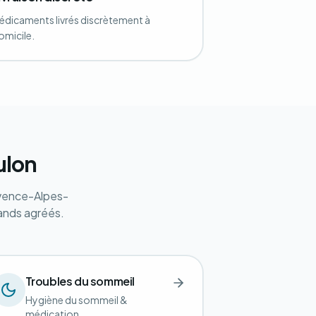
édicaments livrés discrètement à
omicile.
ulon
ovence-Alpes-
ands agréés.
Troubles du sommeil
Hygiène du sommeil &
médication