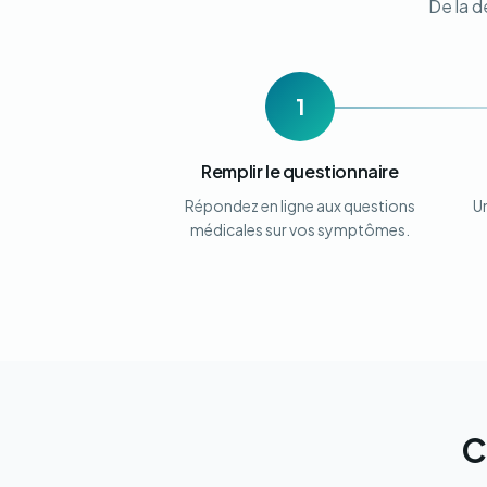
De la 
1
Remplir le questionnaire
Répondez en ligne aux questions
U
médicales sur vos symptômes.
C