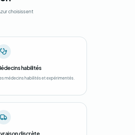
zur choisissent
édecins habilités
es médecins habilités et expérimentés.
ivraison discrète