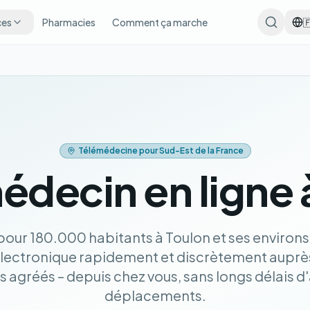
ces
Pharmacies
Comment ça marche

Télémédecine pour Sud-Est de la France
édecin en ligne 
our 180.000 habitants à Toulon et ses environs
lectronique rapidement et discrètement auprè
 agréés – depuis chez vous, sans longs délais d'
déplacements.