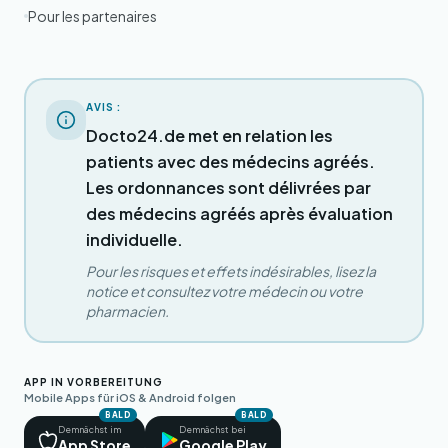
Pour les partenaires
AVIS :
Docto24.de met en relation les
patients avec des médecins agréés.
Les ordonnances sont délivrées par
des médecins agréés après évaluation
individuelle.
Pour les risques et effets indésirables, lisez la
notice et consultez votre médecin ou votre
pharmacien.
APP IN VORBEREITUNG
Mobile Apps für iOS & Android folgen
BALD
BALD
Demnächst im
Demnächst bei
App Store
Google Play