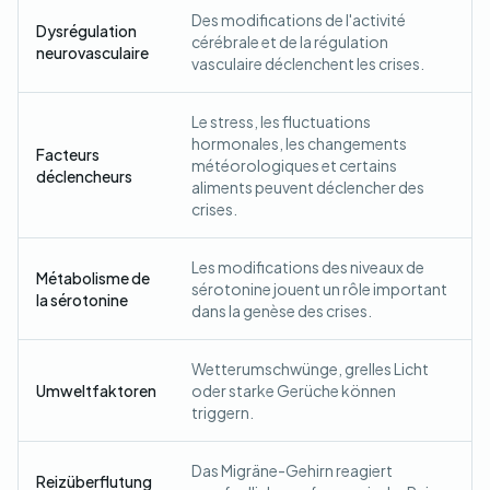
Des modifications de l'activité
Dysrégulation
cérébrale et de la régulation
neurovasculaire
vasculaire déclenchent les crises.
Le stress, les fluctuations
hormonales, les changements
Facteurs
météorologiques et certains
déclencheurs
aliments peuvent déclencher des
crises.
Les modifications des niveaux de
Métabolisme de
sérotonine jouent un rôle important
la sérotonine
dans la genèse des crises.
Wetterumschwünge, grelles Licht
Umweltfaktoren
oder starke Gerüche können
triggern.
Das Migräne-Gehirn reagiert
Reizüberflutung