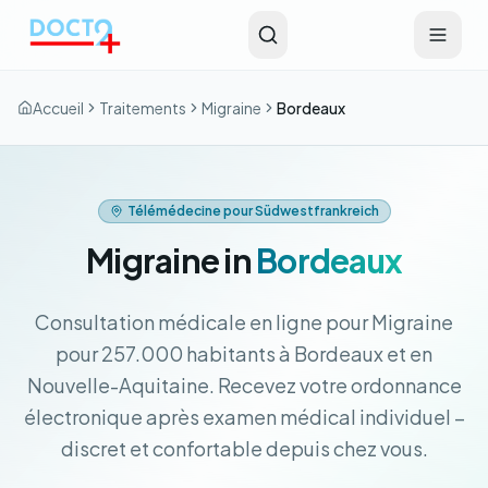
Aller au contenu principal
Accueil
Traitements
Migraine
Bordeaux
Télémédecine pour Südwestfrankreich
Migraine in
Bordeaux
Consultation médicale en ligne pour Migraine
pour 257.000 habitants à Bordeaux et en
Nouvelle-Aquitaine. Recevez votre ordonnance
électronique après examen médical individuel –
discret et confortable depuis chez vous.