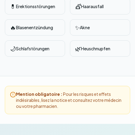
💊
💇
Erektionsstörungen
Haarausfall
🔥
✨
Blasenentzündung
Akne
🌙
🌿
Schlafstörungen
Heuschnupfen
Mention obligatoire :
Pour les risques et effets
indésirables, lisez la notice et consultez votre médecin
ou votre pharmacien.