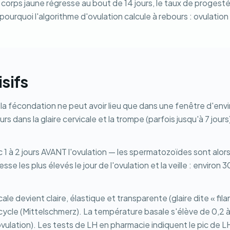
 corps jaune régresse au bout de 14 jours, le taux de proges
ourquoi l'algorithme d'ovulation calcule à rebours : ovulation =
isifs
 fécondation ne peut avoir lieu que dans une fenêtre d'environ
s dans la glaire cervicale et la trompe (parfois jusqu'à 7 jour
1 à 2 jours AVANT l'ovulation — les spermatozoïdes sont alors
sse les plus élevés le jour de l'ovulation et la veille : envir
rvicale devient claire, élastique et transparente (glaire dite 
 cycle (Mittelschmerz). La température basale s'élève de 0,2 
vulation). Les tests de LH en pharmacie indiquent le pic de LH