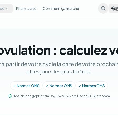
ces
Pharmacies
Comment ça marche

vulation : calculez vo
à partir de votre cycle la date de votre prochai
et les jours les plus fertiles.
✓ Normes OMS
✓ Normes OMS
✓ Normes OMS
Medizinisch geprüft am 06/03/2026 vom Docto24-Ärzteteam