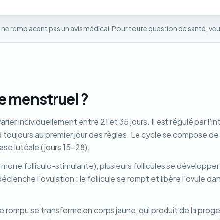
 et ne remplacent pas un avis médical. Pour toute question de santé, veu
e menstruel ?
arier individuellement entre 21 et 35 jours. Il est régulé par
toujours au premier jour des règles. Le cycle se compose de 
hase lutéale (jours 15-28).
hormone folliculo-stimulante), plusieurs follicules se développ
déclenche l'ovulation : le follicule se rompt et libère l'ovule 
cule rompu se transforme en corps jaune, qui produit de la pro