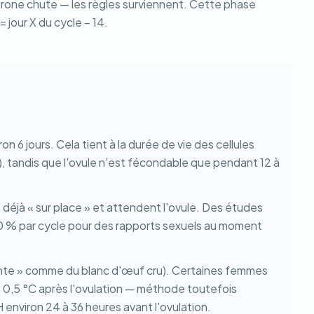
térone chute — les règles surviennent. Cette phase
 jour X du cycle − 14.
 6 jours. Cela tient à la durée de vie des cellules
s), tandis que l'ovule n'est fécondable que pendant 12 à
 déjà « sur place » et attendent l'ovule. Des études
on 30 % par cycle pour des rapports sexuels au moment
« filante » comme du blanc d'œuf cru). Certaines femmes
à 0,5 °C après l'ovulation — méthode toutefois
 environ 24 à 36 heures avant l'ovulation.