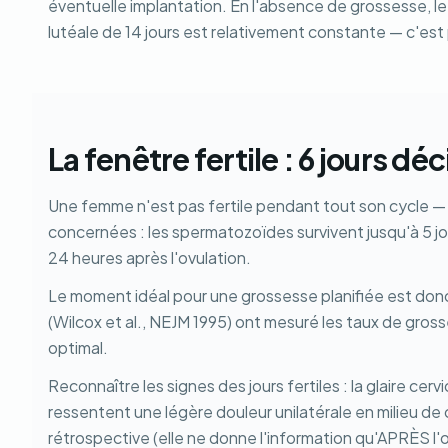
éventuelle implantation. En l'absence de grossesse, le
lutéale de 14 jours est relativement constante — c'est p
La fenêtre fertile : 6 jours déc
Une femme n'est pas fertile pendant tout son cycle — la
concernées : les spermatozoïdes survivent jusqu'à 5 jour
24 heures après l'ovulation.
Le moment idéal pour une grossesse planifiée est donc 
(Wilcox et al., NEJM 1995) ont mesuré les taux de grosse
optimal.
Reconnaître les signes des jours fertiles : la glaire ce
ressentent une légère douleur unilatérale en milieu de
rétrospective (elle ne donne l'information qu'APRÈS l'o