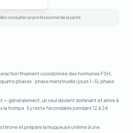
illez consulter un professionnel de la santé.
 l'interaction finement coordonnée des hormones FSH,
quatre phases : phase menstruelle (jours 1-5), phase
ent — généralement, un seul devient dominant et arrive à
dans la trompe. Il y reste fécondable pendant 12 à 24
gestérone et prépare la muqueuse utérine à une