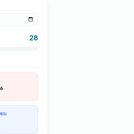
28
26
UES)