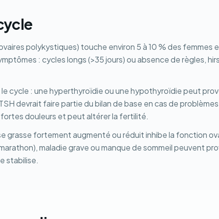
cycle
vaires polykystiques) touche environ 5 à 10 % des femmes en 
ymptômes : cycles longs (>35 jours) ou absence de règles, hir
 le cycle : une hyperthyroïdie ou une hypothyroïdie peut pro
TSH devrait faire partie du bilan de base en cas de problèm
rtes douleurs et peut altérer la fertilité.
se grasse fortement augmenté ou réduit inhibe la fonction ov
marathon), maladie grave ou manque de sommeil peuvent provoq
se stabilise.