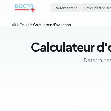
Aller au contenu principal
Traitements
Produits & servi
Tools
Calculateur d'ovulation
Accueil
Calculateur d'o
Déterminez 