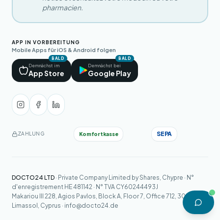
pharmacien.
APP IN VORBEREITUNG
Mobile Apps für iOS & Android folgen
BALD
BALD
Demnächst im
Demnächst bei
App Store
Google Play
SEPA
Komfortkasse
ZAHLUNG
DOCTO24 LTD
· Private Company Limited by Shares, Chypre · N°
d'enregistrement HE 481142 · N° TVA CY60244493J
Makariou III 228, Agios Pavlos, Block A, Floor 7, Office 712, 3030
Limassol, Cyprus ·
info@docto24.de