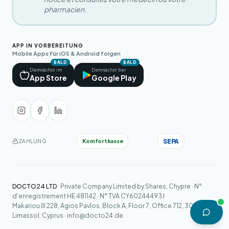
pharmacien.
APP IN VORBEREITUNG
Mobile Apps für iOS & Android folgen
BALD
BALD
Demnächst im
Demnächst bei
App Store
Google Play
SEPA
Komfortkasse
ZAHLUNG
DOCTO24 LTD
· Private Company Limited by Shares, Chypre · N°
d'enregistrement HE 481142 · N° TVA CY60244493J
Makariou III 228, Agios Pavlos, Block A, Floor 7, Office 712, 3030
Limassol, Cyprus ·
info@docto24.de