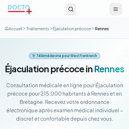
Aller au contenu principal
Accueil
Traitements
Éjaculation précoce
Rennes
Télémédecine pour Westfrankreich
Éjaculation précoce in
Rennes
Consultation médicale en ligne pour Éjaculation
précoce pour 215.000 habitants à Rennes et en
Bretagne. Recevez votre ordonnance
électronique après examen médical individuel –
discret et confortable depuis chez vous.