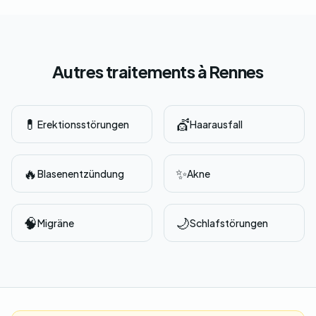
Autres traitements à Rennes
💊
💇
Erektionsstörungen
Haarausfall
🔥
✨
Blasenentzündung
Akne
🧠
🌙
Migräne
Schlafstörungen