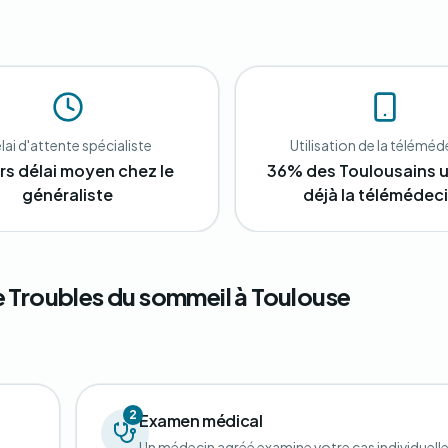
lai d'attente spécialiste
Utilisation de la télémé
urs délai moyen chez le
36% des Toulousains ut
généraliste
déjà la télémédec
 Troubles du sommeil à Toulouse
2
Examen médical
Un médecin agréé examine votre cas individuell