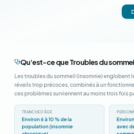
Qu'est-ce que Troubles du sommei
Les troubles du sommeil (insomnie) englobent le
réveils trop précoces, combinés à un fonctionn
ces problèmes surviennent au moins trois fois p
TRANCHE D'ÂGE
PERSON
Environ 6 à 10 % de la
Environ
population (insomnie
avec d
chronique)
sommei