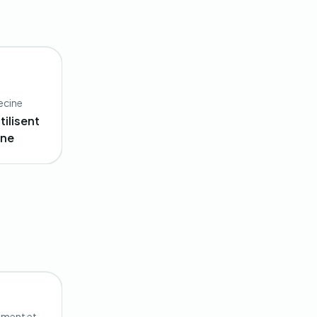
decine
ilisent
ine
ement et