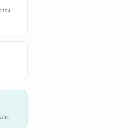
on du
rits.