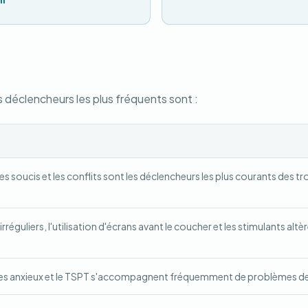
 déclencheurs les plus fréquents sont :
les soucis et les conflits sont les déclencheurs les plus courants des t
réguliers, l'utilisation d'écrans avant le coucher et les stimulants altèr
bles anxieux et le TSPT s'accompagnent fréquemment de problèmes d