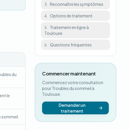
Reconnaître les symptômes
3.
Options de traitement
4.
Traitement en ligne à
5.
Toulouse
Questions fréquentes
6.
Commencer maintenant
roubles du
Commencez votre consultation
pour Troubles du sommeil à
Toulouse.
ent le
Demander un
traitement
e sommeil.