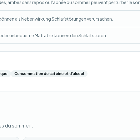
des jambes sans repos ou l'apnée du sommeil peuvent perturber le so
können als Nebenwirkung Schlafstörungen verursachen.
 oder unbequeme Matratze können den Schlaf stören.
ique
Consommation de caféine et d'alcool
es du sommeil :