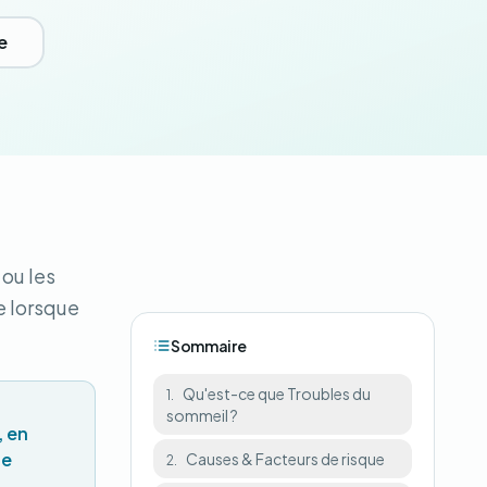
e
 ou les
e lorsque
Sommaire
Qu'est-ce que Troubles du
1.
sommeil ?
, en
ge
Causes & Facteurs de risque
2.