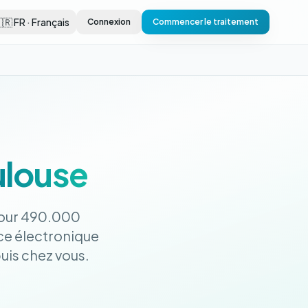
🇷 FR · Français
Connexion
Commencer le traitement
ulouse
pour 490.000
ce électronique
uis chez vous.