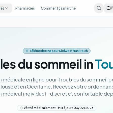
ces
Pharmacies
Comment ça marche

Télémédecine pour Südwestfrankreich
les du sommeil in
To
n médicale en ligne pour Troubles du sommeil 
ulouse et en Occitanie. Recevez votre ordonnan
médical individuel – discret et confortable dep
Vérifié médicalement · Mis à jour : 03/02/2026