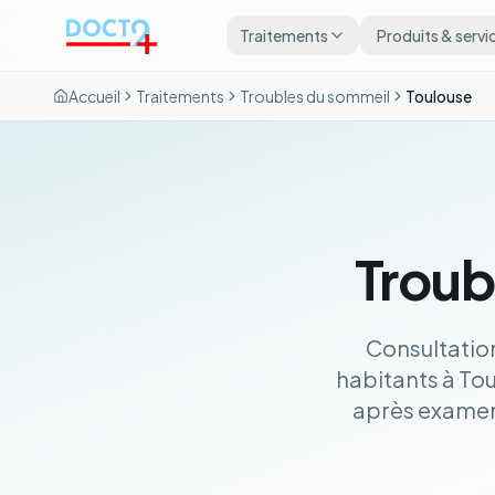
Aller au contenu principal
Traitements
Produits & servi
Accueil
Traitements
Troubles du sommeil
Toulouse
Troub
Consultatio
habitants à To
après examen 