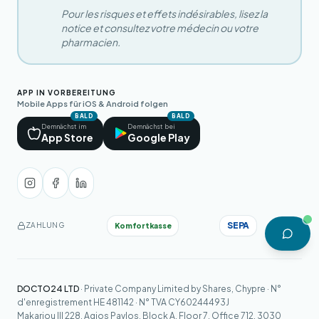
Pour les risques et effets indésirables, lisez la
notice et consultez votre médecin ou votre
pharmacien.
APP IN VORBEREITUNG
Mobile Apps für iOS & Android folgen
BALD
BALD
Demnächst im
Demnächst bei
App Store
Google Play
SEPA
Komfortkasse
ZAHLUNG
DOCTO24 LTD
· Private Company Limited by Shares, Chypre · N°
d'enregistrement HE 481142 · N° TVA CY60244493J
Makariou III 228, Agios Pavlos, Block A, Floor 7, Office 712, 3030