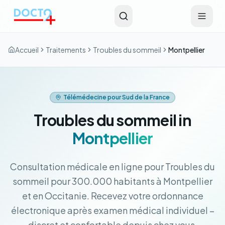
Aller au contenu principal
Accueil
Traitements
Troubles du sommeil
Montpellier
Télémédecine pour Sud de la France
Troubles du sommeil in
Montpellier
Consultation médicale en ligne pour Troubles du
sommeil pour 300.000 habitants à Montpellier
et en Occitanie. Recevez votre ordonnance
électronique après examen médical individuel –
discret et confortable depuis chez vous.