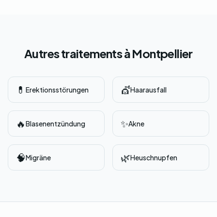
Autres traitements à Montpellier
💊
💇
Erektionsstörungen
Haarausfall
🔥
✨
Blasenentzündung
Akne
🧠
🌿
Migräne
Heuschnupfen