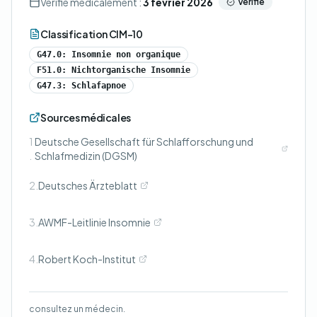
Vérifié médicalement :
3 février 2026
Vérifié
Classification CIM-10
G47.0: Insomnie non organique
F51.0: Nichtorganische Insomnie
G47.3: Schlafapnoe
Sources médicales
1
Deutsche Gesellschaft für Schlafforschung und
.
Schlafmedizin (DGSM)
2.
Deutsches Ärzteblatt
3.
AWMF-Leitlinie Insomnie
4.
Robert Koch-Institut
consultez un médecin.