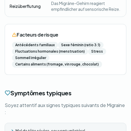
Das Migräne-Gehirn reagiert
Reizüberflutung
empfindlicher auf sensorische Reize.
Facteurs de risque
Antécédents familiaux
Sexe féminin (ratio 3:1)
Fluctuations hormonales (menstruation)
Stress
Sommeil irrégulier
Certains aliments (fromage, vin rouge, chocolat)
Symptômes typiques
Soyez attentif aux signes typiques suivants de Migraine
:
Mal de tête sévère, souvent unilatéral