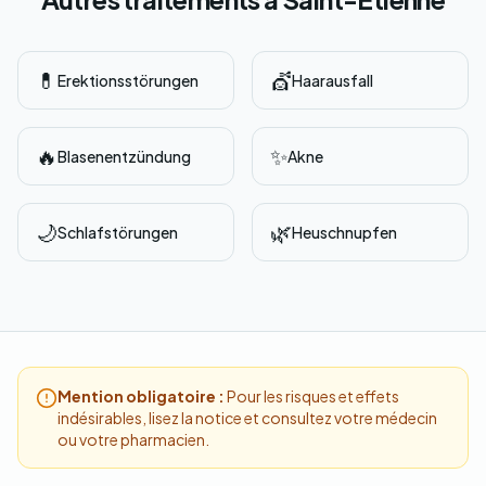
💊
💇
Erektionsstörungen
Haarausfall
🔥
✨
Blasenentzündung
Akne
🌙
🌿
Schlafstörungen
Heuschnupfen
Mention obligatoire :
Pour les risques et effets
indésirables, lisez la notice et consultez votre médecin
ou votre pharmacien.