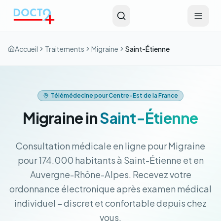
Aller au contenu principal
Accueil
Traitements
Migraine
Saint-Étienne
Télémédecine pour Centre-Est de la France
Migraine in
Saint-Étienne
Consultation médicale en ligne pour Migraine
pour 174.000 habitants à Saint-Étienne et en
Auvergne-Rhône-Alpes. Recevez votre
ordonnance électronique après examen médical
individuel – discret et confortable depuis chez
vous.