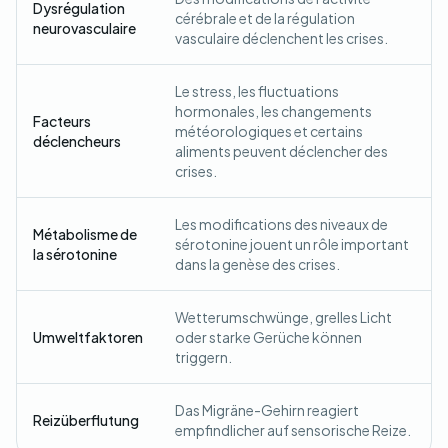
Dysrégulation
cérébrale et de la régulation
neurovasculaire
vasculaire déclenchent les crises.
Le stress, les fluctuations
hormonales, les changements
Facteurs
météorologiques et certains
déclencheurs
aliments peuvent déclencher des
crises.
Les modifications des niveaux de
Métabolisme de
sérotonine jouent un rôle important
la sérotonine
dans la genèse des crises.
Wetterumschwünge, grelles Licht
Umweltfaktoren
oder starke Gerüche können
triggern.
Das Migräne-Gehirn reagiert
Reizüberflutung
empfindlicher auf sensorische Reize.