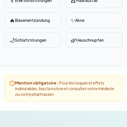
💊
💇
Erektionsstörungen
Haarausfall
🔥
✨
Blasenentzündung
Akne
🌙
🌿
Schlafstörungen
Heuschnupfen
Mention obligatoire :
Pour les risques et effets
indésirables, lisez la notice et consultez votre médecin
ou votre pharmacien.