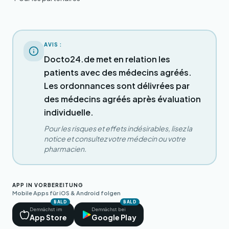
AVIS :
Docto24.de met en relation les
patients avec des médecins agréés.
Les ordonnances sont délivrées par
des médecins agréés après évaluation
individuelle.
Pour les risques et effets indésirables, lisez la
notice et consultez votre médecin ou votre
pharmacien.
APP IN VORBEREITUNG
Mobile Apps für iOS & Android folgen
BALD
BALD
Demnächst im
Demnächst bei
App Store
Google Play