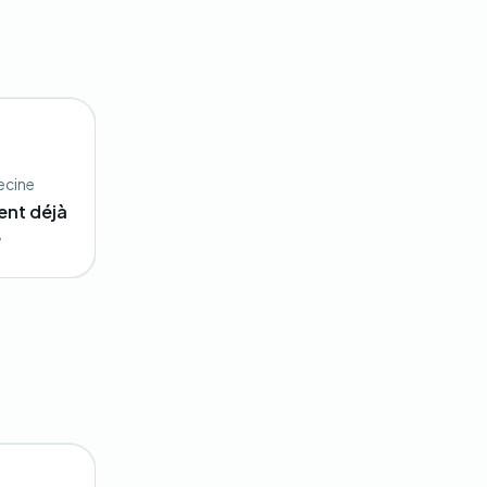
decine
ent déjà
e