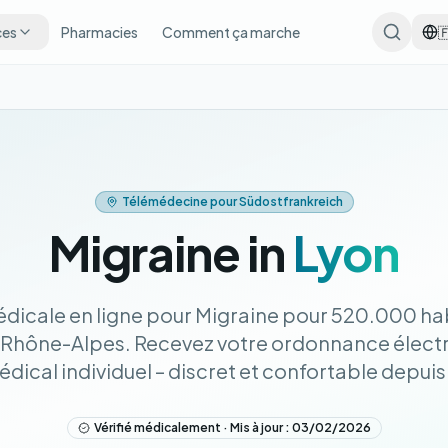
ces
Pharmacies
Comment ça marche

Télémédecine pour Südostfrankreich
Migraine in
Lyon
dicale en ligne pour Migraine pour 520.000 hab
Rhône-Alpes. Recevez votre ordonnance élect
ical individuel – discret et confortable depuis
Vérifié médicalement · Mis à jour : 03/02/2026