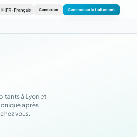
🇷 FR · Français
Connexion
Commencer le traitement
itants à Lyon et
ronique après
 chez vous.