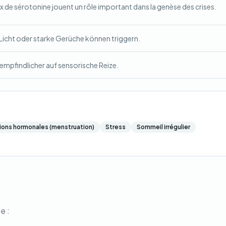
x de sérotonine jouent un rôle important dans la genèse des crises.
icht oder starke Gerüche können triggern.
empfindlicher auf sensorische Reize.
ions hormonales (menstruation)
Stress
Sommeil irrégulier
e :