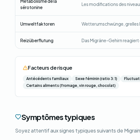
Métabolisme de la
Les modifications des niveau
sérotonine
Umweltfaktoren
Wetterumschwünge, grelles L
Reizüberflutung
Das Migräne-Gehirn reagiert 
Facteurs de risque
Antécédents familiaux
Sexe féminin (ratio 3:1)
Fluctuat
Certains aliments (fromage, vin rouge, chocolat)
Symptômes typiques
Soyez attentif aux signes typiques suivants de Migrain