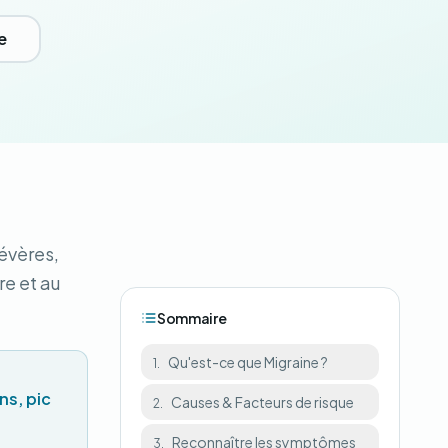
e
évères,
e et au
Sommaire
Qu'est-ce que Migraine ?
1.
ns, pic
Causes & Facteurs de risque
2.
Reconnaître les symptômes
3.