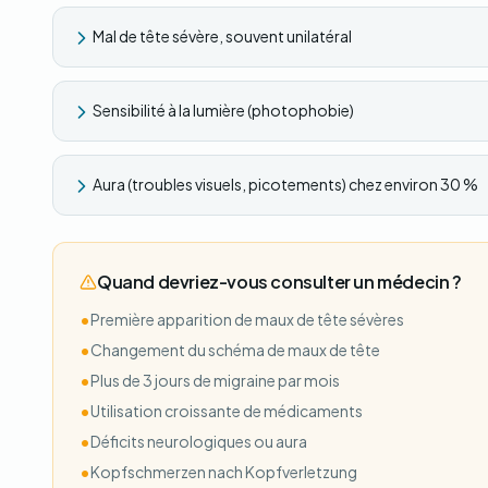
Mal de tête sévère, souvent unilatéral
Sensibilité à la lumière (photophobie)
Aura (troubles visuels, picotements) chez environ 30 %
Quand devriez-vous consulter un médecin ?
•
Première apparition de maux de tête sévères
•
Changement du schéma de maux de tête
•
Plus de 3 jours de migraine par mois
•
Utilisation croissante de médicaments
•
Déficits neurologiques ou aura
•
Kopfschmerzen nach Kopfverletzung