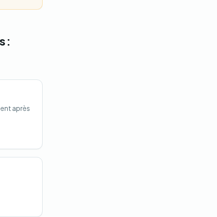
s :
ment après