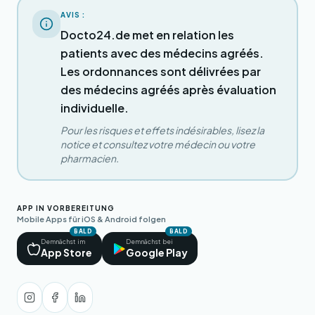
AVIS :
Docto24.de met en relation les
patients avec des médecins agréés.
Les ordonnances sont délivrées par
des médecins agréés après évaluation
individuelle.
Pour les risques et effets indésirables, lisez la
notice et consultez votre médecin ou votre
pharmacien.
APP IN VORBEREITUNG
Mobile Apps für iOS & Android folgen
BALD
BALD
Demnächst im
Demnächst bei
App Store
Google Play