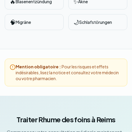
🔥
✨
Blasenentzündung
Akne
🧠
🌙
Migräne
Schlafstörungen
Mention obligatoire :
Pour les risques et effets
indésirables, lisez la notice et consultez votre médecin
ou votre pharmacien.
Traiter Rhume des foins à Reims