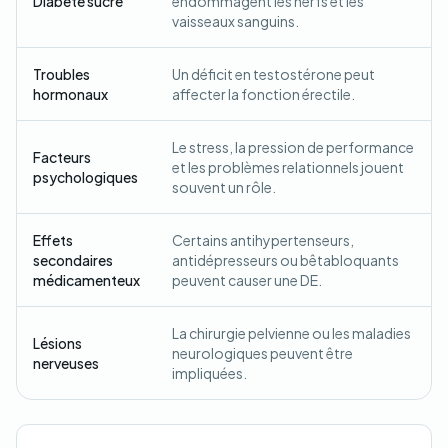
Diabète sucré
endommagent les nerfs et les
vaisseaux sanguins.
Troubles
Un déficit en testostérone peut
hormonaux
affecter la fonction érectile.
Le stress, la pression de performance
Facteurs
et les problèmes relationnels jouent
psychologiques
souvent un rôle.
Effets
Certains antihypertenseurs,
secondaires
antidépresseurs ou bêtabloquants
médicamenteux
peuvent causer une DE.
La chirurgie pelvienne ou les maladies
Lésions
neurologiques peuvent être
nerveuses
impliquées.