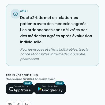
AVIS :
Docto24.de met en relation les
patients avec des médecins agréés.
Les ordonnances sont délivrées par
des médecins agréés après évaluation
individuelle.
Pour les risques et effets indésirables, lisez la
notice et consultez votre médecin ou votre
pharmacien.
APP IN VORBEREITUNG
Mobile Apps für iOS & Android folgen
BALD
BALD
Demnächst im
Demnächst bei
App Store
Google Play