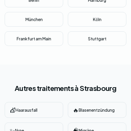
Berlin
Hamburg
München
Köln
Frankfurt am Main
Stuttgart
Autres traitements à Strasbourg
💇
🔥
Haarausfall
Blasenentzündung
✨
🧠
Akne
Migräne