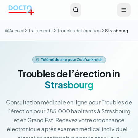
Aller au contenu principal
Accueil
Traitements
Troubles de l’érection
Strasbourg
Télémédecine pour Ostfrankreich
Troubles de l’érection in
Strasbourg
Consultation médicale en ligne pour Troubles de
l’érection pour 285.000 habitants à Strasbourg
et en Grand Est. Recevez votre ordonnance
électronique après examen médical individuel –
discret et confortable depuis chez vous.