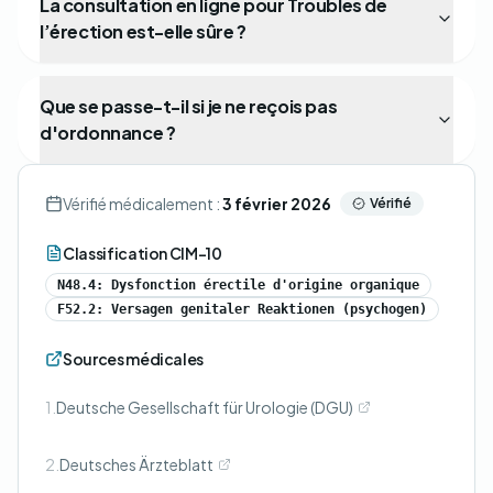
La consultation en ligne pour Troubles de
l’érection est-elle sûre ?
Que se passe-t-il si je ne reçois pas
d'ordonnance ?
Vérifié médicalement :
3 février 2026
Vérifié
Classification CIM-10
N48.4: Dysfonction érectile d'origine organique
F52.2: Versagen genitaler Reaktionen (psychogen)
Sources médicales
1.
Deutsche Gesellschaft für Urologie (DGU)
2.
Deutsches Ärzteblatt