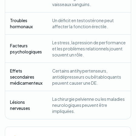
vaisseaux sanguins.
Troubles
Un déficit en testostérone peut
hormonaux
affecter la fonction érectile.
Le stress, la pression de performance
Facteurs
et les problèmes relationnels jouent
psychologiques
souvent un rôle.
Effets
Certains antihypertenseurs,
secondaires
antidépresseurs ou bêtabloquants
médicamenteux
peuvent causer une DE.
La chirurgie pelvienne ou les maladies
Lésions
neurologiques peuvent être
nerveuses
impliquées.